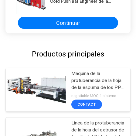
Cold Push Bar Engineer de la
OJEADA que hace la máquina
Continuar
Productos principales
Máquina de la
protuberancia de la hoja
de la espuma de los PP
picosegundo
negotiable MOQ:1 sistema
CONTACT
Línea de la protuberancia
de la hoja del extrusor de