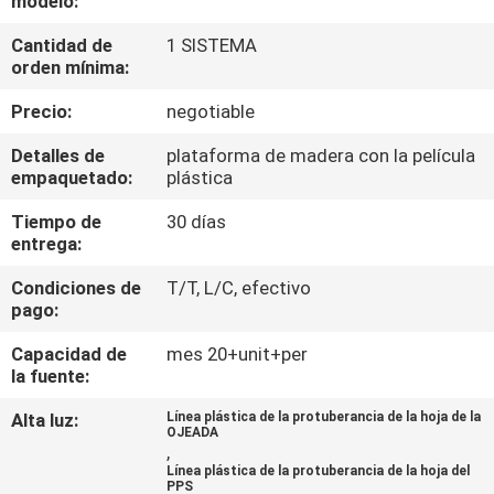
modelo:
Cantidad de
1 SISTEMA
CONTROL
orden mínima:
DE
Precio:
negotiable
CALIDAD
Detalles de
plataforma de madera con la película
empaquetado:
plástica
ÉNTRENOS
Tiempo de
30 días
EN
entrega:
CONTACTO
Condiciones de
T/T, L/C, efectivo
CON
pago:
Capacidad de
mes 20+unit+per
NOTICIAS
la fuente:
Alta luz:
Línea plástica de la protuberancia de la hoja de la
OJEADA
CASOS
,
Línea plástica de la protuberancia de la hoja del
PPS