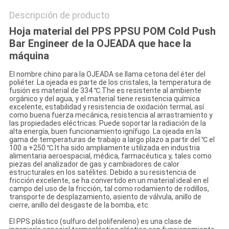
Descripción de producto
Hoja material del PPS PPSU POM Cold Push
Bar Engineer de la OJEADA que hace la
máquina
El nombre chino para la OJEADA se llama cetona del éter del
poliéter. La ojeada es parte de los cristales, la temperatura de
fusión es material de 334 ℃.The es resistente al ambiente
orgánico y del agua, y el material tiene resistencia química
excelente, estabilidad y resistencia de oxidación termal, así
como buena fuerza mecánica, resistencia al arrastramiento y
las propiedades eléctricas. Puede soportar la radiación de la
alta energía, buen funcionamiento ignífugo. La ojeada en la
gama de temperaturas de trabajo a largo plazo a partir del ℃ el
100 a +250 ℃.It ha sido ampliamente utilizada en industria
alimentaria aeroespacial, médica, farmacéutica y, tales como
piezas del analizador de gas y cambiadores de calor
estructurales en los satélites. Debido a su resistencia de
fricción excelente, se ha convertido en un material ideal en el
campo del uso de la fricción, tal como rodamiento de rodillos,
transporte de desplazamiento, asiento de válvula, anillo de
cierre, anillo del desgaste de la bomba, etc.
El PPS plástico (sulfuro del polifenileno) es una clase de