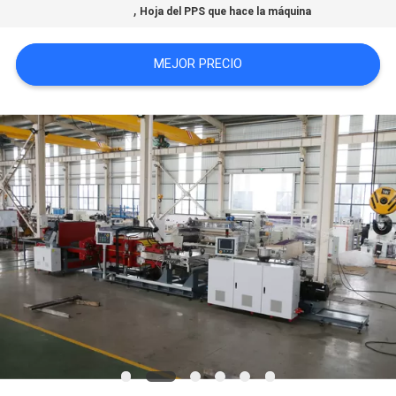
,
Hoja del PPS que hace la máquina
MAPA
DEL
MEJOR PRECIO
SITIO
PRIVACY
POLICY