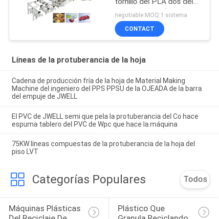
tornillo del PLA dos del
ANIMAL DOMÉSTICO
negotiable MOQ:1 sistema
CONTACT
Líneas de la protuberancia de la hoja
Cadena de producción fría de la hoja de Material Making
Machine del ingeniero del PPS PPSU de la OJEADA de la barra
del empuje de JWELL
El PVC de JWELL semi que pela la protuberancia del Co hace
espuma tablero del PVC de Wpc que hace la máquina
75KW líneas compuestas de la protuberancia de la hoja del
piso LVT
Categorías Populares
Todos
Máquinas Plásticas 
Plástico Que 
Del Reciclaje De 
Granula Reciclando 