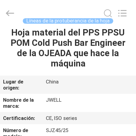
2026
CHANGZHOU
DYUN
ENVIRONMENTAL
TECHNOLOGY
Líneas de la protuberancia de la hoja
CO.,LTD.
All
Hoja material del PPS PPSU
HOGAR
Rights
Reserved.
POM Cold Push Bar Engineer
PRODUCTOS
de la OJEADA que hace la
máquina
SOBRE
NOSOTROS
Lugar de
China
origen:
VIAJE
Nombre de la
JWELL
marca:
DE
Certificación:
CE, ISO series
LA
FÁBRICA
Número de
SJZ45/25