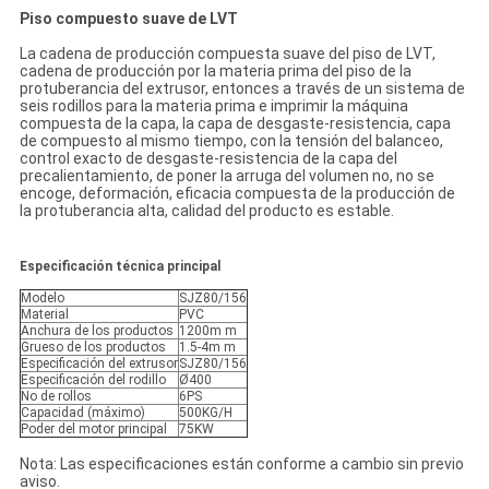
Piso compuesto suave de LVT
La cadena de producción compuesta suave del piso de LVT,
cadena de producción por la materia prima del piso de la
protuberancia del extrusor, entonces a través de un sistema de
seis rodillos para la materia prima e imprimir la máquina
compuesta de la capa, la capa de desgaste-resistencia, capa
de compuesto al mismo tiempo, con la tensión del balanceo,
control exacto de desgaste-resistencia de la capa del
precalientamiento, de poner la arruga del volumen no, no se
encoge, deformación, eficacia compuesta de la producción de
la protuberancia alta, calidad del producto es estable.
Especificación técnica principal
Modelo
SJZ80/156
Material
PVC
Anchura de los productos
1200m m
Grueso de los productos
1.5-4m m
Especificación del extrusor
SJZ80/156
Especificación del rodillo
Ø400
No de rollos
6PS
Capacidad (máximo)
500KG/H
Poder del motor principal
75KW
Nota: Las especificaciones están conforme a cambio sin previo
aviso.