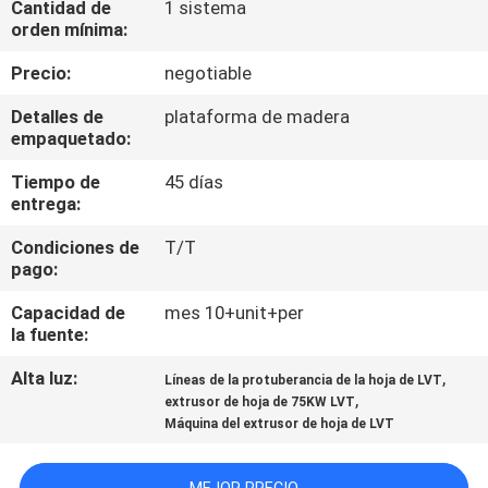
Cantidad de
1 sistema
orden mínima:
CONTROL
Precio:
negotiable
DE
Detalles de
plataforma de madera
CALIDAD
empaquetado:
Tiempo de
45 días
ÉNTRENOS
entrega:
EN
Condiciones de
T/T
CONTACTO
pago:
CON
Capacidad de
mes 10+unit+per
la fuente:
NOTICIAS
Alta luz:
,
Líneas de la protuberancia de la hoja de LVT
,
extrusor de hoja de 75KW LVT
Máquina del extrusor de hoja de LVT
CASOS