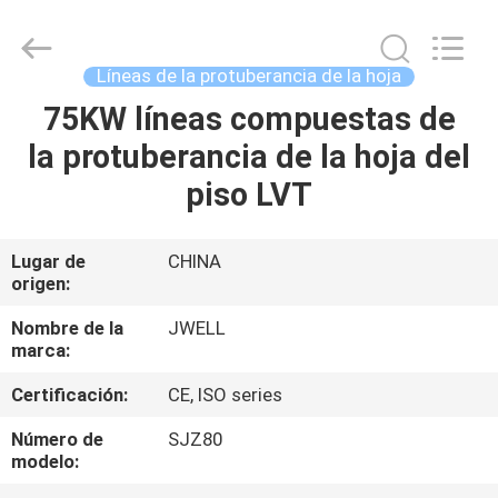
2026
CHANGZHOU
DYUN
ENVIRONMENTAL
TECHNOLOGY
Líneas de la protuberancia de la hoja
CO.,LTD.
All
75KW líneas compuestas de
HOGAR
Rights
Reserved.
la protuberancia de la hoja del
PRODUCTOS
piso LVT
SOBRE
Lugar de
CHINA
origen:
NOSOTROS
Nombre de la
JWELL
marca:
VIAJE
Certificación:
CE, ISO series
DE
LA
Número de
SJZ80
modelo:
FÁBRICA