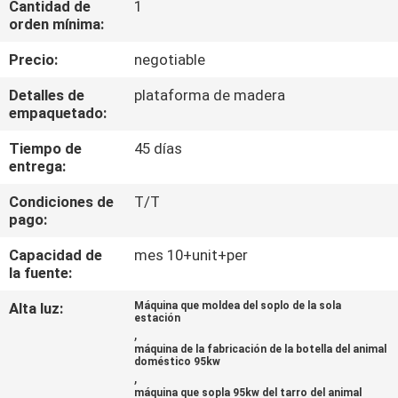
Cantidad de
1
orden mínima:
CONTROL
Precio:
negotiable
DE
Detalles de
plataforma de madera
CALIDAD
empaquetado:
Tiempo de
45 días
ÉNTRENOS
entrega:
EN
Condiciones de
T/T
CONTACTO
pago:
CON
Capacidad de
mes 10+unit+per
la fuente:
NOTICIAS
Alta luz:
Máquina que moldea del soplo de la sola
estación
,
máquina de la fabricación de la botella del animal
CASOS
doméstico 95kw
,
máquina que sopla 95kw del tarro del animal