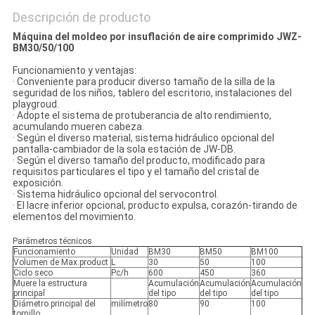
Descripción de producto
Máquina del moldeo por insuflación de aire comprimido JWZ-
BM30/50/100
Funcionamiento y ventajas:
· Conveniente para producir diverso tamaño de la silla de la
seguridad de los niños, tablero del escritorio, instalaciones del
playgroud.
· Adopte el sistema de protuberancia de alto rendimiento,
acumulando mueren cabeza.
· Según el diverso material, sistema hidráulico opcional del
pantalla-cambiador de la sola estación de JW-DB.
· Según el diverso tamaño del producto, modificado para
requisitos particulares el tipo y el tamaño del cristal de
exposición.
· Sistema hidráulico opcional del servocontrol.
· El lacre inferior opcional, producto expulsa, corazón-tirando de
elementos del movimiento.
Parámetros técnicos
Funcionamiento
Unidad
BM30
BM50
BM100
Volumen de Max.product
L
30
50
100
Ciclo seco
Pc/h
600
450
360
Muere la estructura
Acumulación
Acumulación
Acumulación
principal
del tipo
del tipo
del tipo
Diámetro principal del
milímetro
80
90
100
tornillo