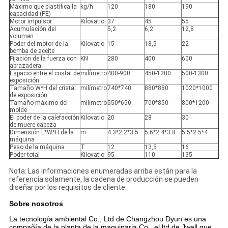
Máximo que plastifica la
kg/h
120
180
190
capacidad (PE)
Motor impulsor
Kilovatio
37
45
55
Acumulación del
5,2
6,2
12,8
volumen
Poder del motor de la
Kilovatio
15
18,5
22
bomba de aceite
Fijación de la fuerza con
KN
280
400
600
abrazadera
Espacio entre el cristal de
milímetro
400-900
450-1200
500-1300
exposición
Tamaño W*H del cristal
milímetro
740*740
880*880
1020*1000
de exposición
Tamaño máximo del
milímetro
550*650
700*850
800*1200
molde
El poder de la calefacción
Kilovatio
20
28
30
de muere cabeza
Dimensión L*W*H de la
m
4.3*2.2*3.5
5.6*2.4*3.8
5.5*2.5*4
máquina
Peso de la máquina
T
12
13,5
16
Poder total
Kilovatio
95
110
135
Nota: Las informaciones enumeradas arriba están para la
referencia solamente, la cadena de producción se pueden
diseñar por los requisitos de cliente.
Sobre nosotros
La tecnología ambiental Co., Ltd de Changzhou Dyun es una
compañía de la planta de la maquinaria Co., el ltd de Jwell que