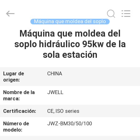
2026
CHANGZHOU
DYUN
ENVIRONMENTAL
TECHNOLOGY
Máquina que moldea del soplo
CO.,LTD.
All
Máquina que moldea del
HOGAR
Rights
Reserved.
soplo hidráulico 95kw de la
PRODUCTOS
sola estación
SOBRE
Lugar de
CHINA
origen:
NOSOTROS
Nombre de la
JWELL
marca:
VIAJE
Certificación:
CE, ISO series
DE
LA
Número de
JWZ-BM30/50/100
modelo:
FÁBRICA