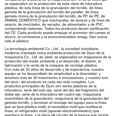
se especializó en la producción de toda clase de trituradora
plástica, de sola línea de la granulación del tornillo, de línea
gemela de la granulación del tornillo del paraller, de línea
gemela cónica de la granulación del tornillo, de PP, de PE, de
ANIMAL DOMÉSTICO que machacaba, de lavarse y de línea de
sequía, de mezclador, de secador, de alimentador y de PVC
componiendo sistemas. Todos los productos tienen certificación
del CE. Cada producto puede empujar el promotor del campo al
ahorro, al convinence y al environmentation enegy. Dan nueva
vida al plástico.
La tecnología ambiental Co., Ltd., la sociedad subsidiaria
moderna orientada única ambiente-protección de Dyun de la
maquinaria Co., Ltd. de Jwell, se especializa en maquinaria de la
protección del medio ambiente y el desarrollo, el diseño, la
fabricación y la venta de la máquina de reciclaje plástica.
Con más de 20 años de desarrollo y de experiencia, nuestro
equipo se ha desarrollado de simplicidad a la diversidad, y
tenemos más de 30 invenciones e innovaciones, y nuestro ture
del struc- del producto es cada vez más completo. Los
productos principales de Dyun son series plásticas de la
trituradora, serie del solo-eje, serie del der del fragmento del
doble-eje, serie de la trituradora del cuatro-eje, maquinaria
monohélice de la granulación, maquinaria de la granulación del
gemelo-tornillo, y terminan el reciclaje del equipo para la línea
que se lava plástica inútil, el neumático inútil que reutiliza la
línea, el refrigerador inútil (aparato electrodoméstico) que
machaca la línea, y la placa de circuito de la basura que recicla