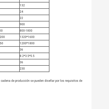
132
24
22
900
00
800-1800
200
1320*1600
50
1200*1800
36
8.2*3.5*5.5
36
230
 cadena de producción se pueden diseñar por los requisitos de