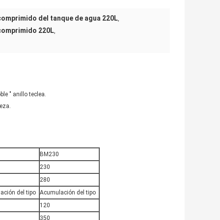
 comprimido del tanque de agua 220L
,
 comprimido 220L
,
e " anillo teclea.
eza.
BM230
230
280
ción del tipo
Acumulación del tipo
120
350