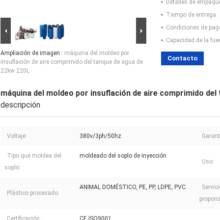
Detalles de empaqu
Tiempo de entrega:
Condiciones de pag
Capacidad de la fue
Ampliación de imagen :
máquina del moldeo por
Contacto
insuflación de aire comprimido del tanque de agua de
22kw 220L
máquina del moldeo por insuflación de aire comprimido del
descripción
Voltaje:
380v/3ph/50hz
Garant
Tipo que moldea del
moldeado del soplo de inyección
Uso:
soplo:
ANIMAL DOMÉSTICO, PE, PP, LDPE, PVC
Servic
Plástico procesado:
proporc
Certificación:
CE,ISO9001