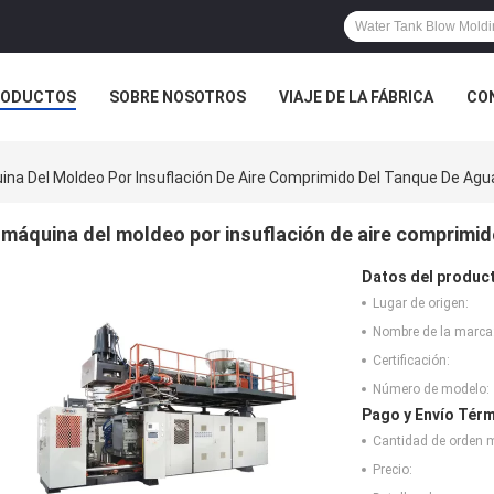
RODUCTOS
SOBRE NOSOTROS
VIAJE DE LA FÁBRICA
CO
CASOS
ina Del Moldeo Por Insuflación De Aire Comprimido Del Tanque De Ag
máquina del moldeo por insuflación de aire comprimi
Datos del produc
Lugar de origen:
Nombre de la marca
Certificación:
Número de modelo:
Pago y Envío Térm
Cantidad de orden 
Precio: