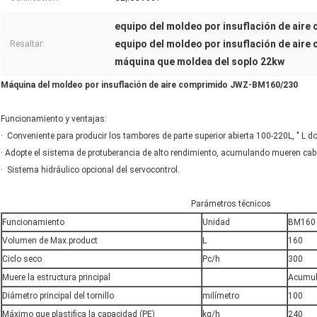
equipo del moldeo por insuflación de aire
equipo del moldeo por insuflación de aire
Resaltar:
máquina que moldea del soplo 22kw
Máquina del moldeo por insuflación de aire comprimido JWZ-BM160/230
Funcionamiento y ventajas:
· Conveniente para producir los tambores de parte superior abierta 100-220L, " L dobl
· Adopte el sistema de protuberancia de alto rendimiento, acumulando mueren cab
· Sistema hidráulico opcional del servocontrol.
Parámetros técnicos
Funcionamiento
Unidad
BM160
Volumen de Max.product
L
160
Ciclo seco
Pc/h
300
Muere la estructura principal
Acumula
Diámetro principal del tornillo
milímetro
100
Máximo que plastifica la capacidad (PE)
kg/h
240