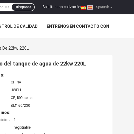
Solicitar una cotización
Búsqueda
|
Spanish
NTROL DE CALIDAD
ÉNTRENOS EN CONTACTO CON
ua De 22kw 220L
do del tanque de agua de 22kw 220L
to:
CHINA
:
JWELL
CE, ISO series
BM160/230
inos:
mínima:
1
negotiable