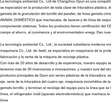
La tecnología ambiental Co., Ltd de Changzhou Dyun es una compañía d
se especializó en la producción de toda clase de trituradora plástica, de
gemela de la granulación del tornillo del paraller, de línea gemela cóni
ANIMAL DOMÉSTICO que machacaba, de lavarse y de línea de sequía,
componiendo sistemas. Todos los productos tienen certificación del 
campo al ahorro, al convinence y al environmentation enegy. Dan nueva
La tecnología ambiental Co., Ltd., la sociedad subsidiaria moderna or
maquinaria Co., Ltd. de Jwell, se especializa en maquinaria de la prote
fabricación y la venta de la máquina de reciclaje plástica.
Con más de 20 años de desarrollo y de experiencia, nuestro equipo se 
tenemos más de 30 invenciones e innovaciones, y nuestro ture del st
productos principales de Dyun son series plásticas de la trituradora, se
eje, serie de la trituradora del cuatro-eje, maquinaria monohélice de l
gemelo-tornillo, y terminan el reciclaje del equipo para la línea que se la
línea, el refrigerador inútil (aparato electrodoméstico) que machaca la l
línea