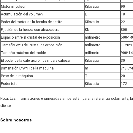
Motor impulsor
Kilovatio
90
Acumulación del volumen
L
18
Poder del motor de la bomba de aceite
Kilovatio
22
Fijación de la fuerza con abrazadera
KN
800
Espacio entre el cristal de exposición
milímetro
500-14
Tamaño W*H del cristal de exposición
milímetro
1120*1
Tamaño máximo del molde
milímetro
900*14
El poder de la calefacción de muere cabeza
Kilovatio
30
Dimensión L*W*H de la máquina
m
7*3.5*4
Peso de la máquina
T
20
Poder total
Kilovatio
172
Nota: Las informaciones enumeradas arriba están para la referencia solamente, la
cliente.
Sobre nosotros