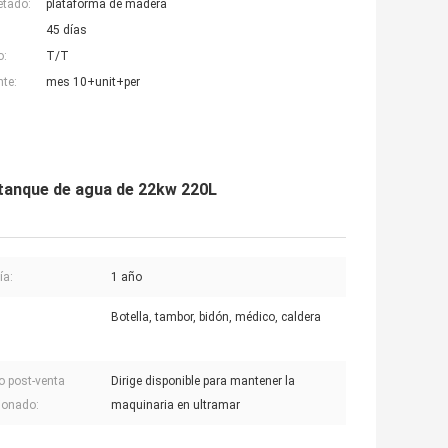
etado:
plataforma de madera
45 días
o:
T/T
nte:
mes 10+unit+per
 tanque de agua de 22kw 220L
ía:
1 año
Botella, tambor, bidón, médico, caldera
io post-venta
Dirige disponible para mantener la
ionado:
maquinaria en ultramar