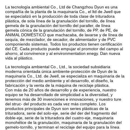
La tecnología ambiental Co., Ltd de Changzhou Dyun es una
compañía de la planta de la maquinaria Co., el ltd de Jwell que
se especializó en la producción de toda clase de trituradora
plástica, de sola línea de la granulación del tornillo, de línea
gemela de la granulación del tornillo del paraller, de línea
gemela cónica de la granulación del tornillo, de PP, de PE, de
ANIMAL DOMÉSTICO que machacaba, de lavarse y de línea de
sequía, de mezclador, de secador, de alimentador y de PVC
componiendo sistemas. Todos los productos tienen certificación
del CE. Cada producto puede empujar el promotor del campo al
ahorro, al convinence y al environmentation enegy. Dan nueva
vida al plástico.
La tecnología ambiental Co., Ltd., la sociedad subsidiaria
moderna orientada única ambiente-protección de Dyun de la
maquinaria Co., Ltd. de Jwell, se especializa en maquinaria de la
protección del medio ambiente y el desarrollo, el diseño, la
fabricación y la venta de la máquina de reciclaje plástica.
Con más de 20 años de desarrollo y de experiencia, nuestro
equipo se ha desarrollado de simplicidad a la diversidad, y
tenemos más de 30 invenciones e innovaciones, y nuestro ture
del struc- del producto es cada vez más completo. Los
productos principales de Dyun son series plásticas de la
trituradora, serie del solo-eje, serie del der del fragmento del
doble-eje, serie de la trituradora del cuatro-eje, maquinaria
monohélice de la granulación, maquinaria de la granulación del
gemelo-tornillo, y terminan el reciclaje del equipo para la línea