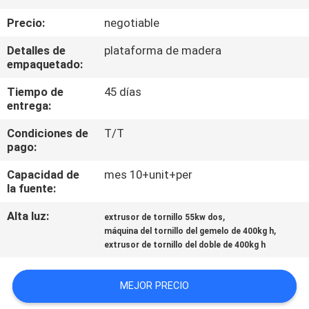
Precio:
negotiable
CONTROL
Detalles de
plataforma de madera
DE
empaquetado:
CALIDAD
Tiempo de
45 días
entrega:
ÉNTRENOS
Condiciones de
T/T
EN
pago:
CONTACTO
Capacidad de
mes 10+unit+per
la fuente:
CON
Alta luz:
,
extrusor de tornillo 55kw dos
,
máquina del tornillo del gemelo de 400kg h
NOTICIAS
extrusor de tornillo del doble de 400kg h
CASOS
MEJOR PRECIO