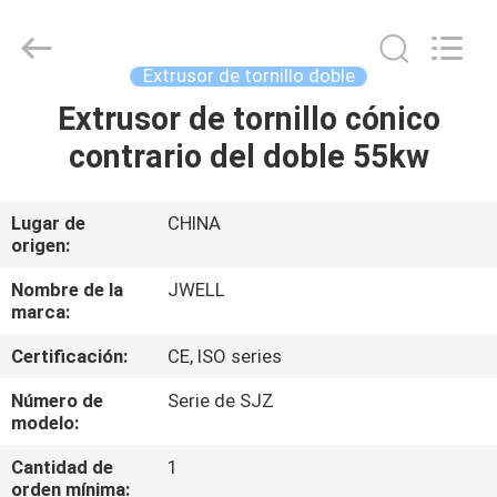
2026
CHANGZHOU
DYUN
ENVIRONMENTAL
TECHNOLOGY
Extrusor de tornillo doble
CO.,LTD.
All
Extrusor de tornillo cónico
HOGAR
Rights
Reserved.
contrario del doble 55kw
PRODUCTOS
Lugar de
CHINA
origen:
SOBRE
NOSOTROS
Nombre de la
JWELL
marca:
Certificación:
CE, ISO series
VIAJE
DE
Número de
Serie de SJZ
modelo:
LA
Cantidad de
1
FÁBRICA
orden mínima: