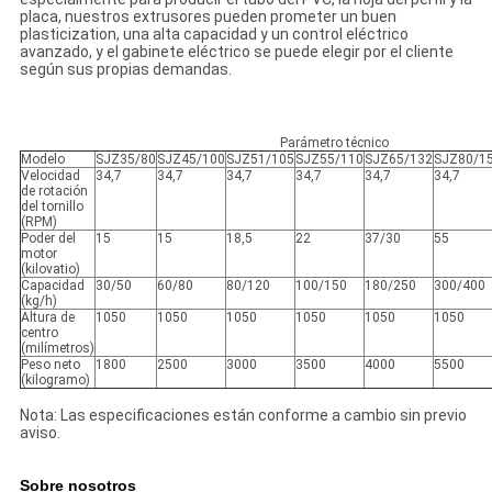
placa, nuestros extrusores pueden prometer un buen
plasticization, una alta capacidad y un control eléctrico
avanzado, y el gabinete eléctrico se puede elegir por el cliente
según sus propias demandas.
Parámetro técnico
Modelo
SJZ35/80
SJZ45/100
SJZ51/105
SJZ55/110
SJZ65/132
SJZ80/1
Velocidad
34,7
34,7
34,7
34,7
34,7
34,7
de rotación
del tornillo
(RPM)
Poder del
15
15
18,5
22
37/30
55
motor
(kilovatio)
Capacidad
30/50
60/80
80/120
100/150
180/250
300/400
(kg/h)
Altura de
1050
1050
1050
1050
1050
1050
centro
(milímetros)
Peso neto
1800
2500
3000
3500
4000
5500
(kilogramo)
Nota: Las especificaciones están conforme a cambio sin previo
aviso.
Sobre nosotros