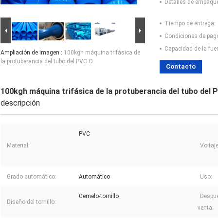
Detalles de empaqu
Tiempo de entrega:
Condiciones de pag
Capacidad de la fue
Ampliación de imagen :
100kgh máquina trifásica de
la protuberancia del tubo del PVC O
Contacto
100kgh máquina trifásica de la protuberancia del tubo del 
descripción
PVC
Material:
Voltaje
Grado automático:
Automático
Uso:
Gemelo-tornillo
Despué
Diseño del tornillo:
venta: