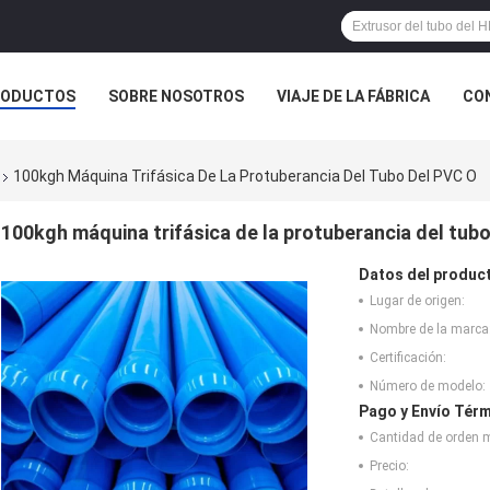
RODUCTOS
SOBRE NOSOTROS
VIAJE DE LA FÁBRICA
CO
CASOS
100kgh Máquina Trifásica De La Protuberancia Del Tubo Del PVC O
100kgh máquina trifásica de la protuberancia del tub
Datos del produc
Lugar de origen:
Nombre de la marca
Certificación:
Número de modelo:
Pago y Envío Térm
Cantidad de orden 
Precio: