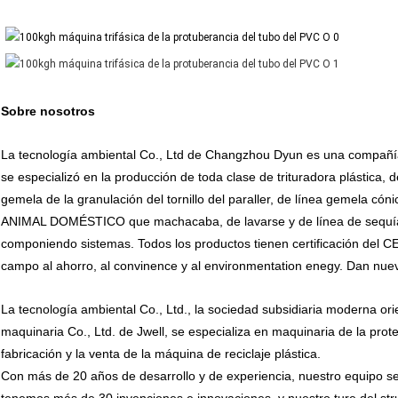
Sobre nosotros
La tecnología ambiental Co., Ltd de Changzhou Dyun es una compañía d
se especializó en la producción de toda clase de trituradora plástica, de
gemela de la granulación del tornillo del paraller, de línea gemela cóni
ANIMAL DOMÉSTICO que machacaba, de lavarse y de línea de sequía,
componiendo sistemas. Todos los productos tienen certificación del 
campo al ahorro, al convinence y al environmentation enegy. Dan nueva
La tecnología ambiental Co., Ltd., la sociedad subsidiaria moderna or
maquinaria Co., Ltd. de Jwell, se especializa en maquinaria de la prote
fabricación y la venta de la máquina de reciclaje plástica.
Con más de 20 años de desarrollo y de experiencia, nuestro equipo se 
tenemos más de 30 invenciones e innovaciones, y nuestro ture del st