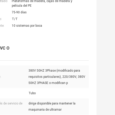
etado:
Plataformas de madera, cajas de madera y
película del PE
75-90 días
o:
T/T
nte:
10 sistemas por boca
PVC O
380V 50HZ 3Phase (modificado para
:
requisitos particulares), 220/380V, 380V
50HZ 3PHASE o modifican p
Tubo
s de servicio de
dirige disponible para mantener la
maquinaria de ultramar