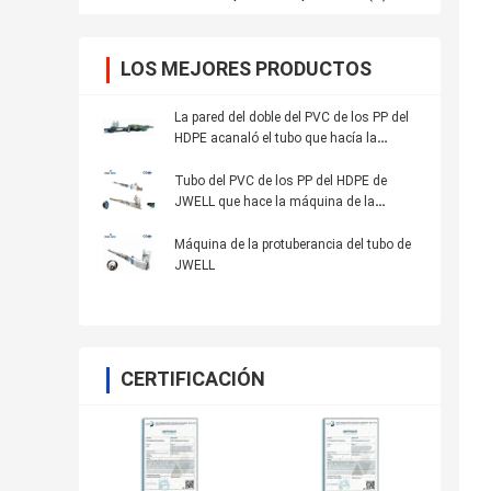
LOS MEJORES PRODUCTOS
La pared del doble del PVC de los PP del
HDPE acanaló el tubo que hacía la
máquina de la protuberancia del tubo de
Dwc de la máquina
Tubo del PVC de los PP del HDPE de
JWELL que hace la máquina de la
protuberancia de la máquina
Máquina de la protuberancia del tubo de
JWELL
CERTIFICACIÓN