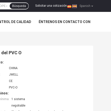
Solicitar una cotización
Búsqueda
|
Spanish
NTROL DE CALIDAD
ÉNTRENOS EN CONTACTO CON
o del PVC O
to:
CHINA
:
JWELL
CE
PVC-O
inos:
mínima:
1 sistema
negotiable