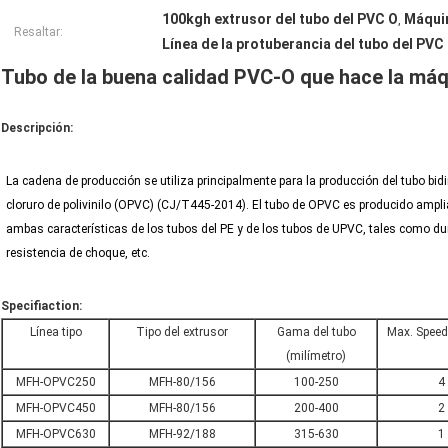
100kgh extrusor del tubo del PVC O
Máquin
,
Resaltar:
Línea de la protuberancia del tubo del PVC
Tubo de la buena calidad PVC-O que hace la máq
Descripción:
La cadena de producción se utiliza principalmente para la producción del tubo bid
cloruro de polivinilo (OPVC) (CJ/T445-2014). El tubo de OPVC es producido ampl
ambas características de los tubos del PE y de los tubos de UPVC, tales como dure
resistencia de choque, etc.
Specifiaction:
Línea tipo
Tipo del extrusor
Gama del tubo
Max. Speed
(milímetro)
MFH-OPVC250
MFH-80/156
100-250
4
MFH-OPVC450
MFH-80/156
200-400
2
MFH-OPVC630
MFH-92/188
315-630
1