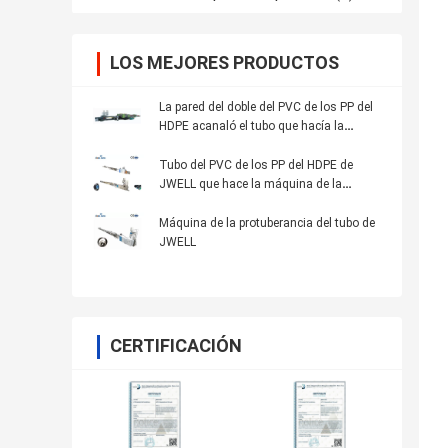
LOS MEJORES PRODUCTOS
La pared del doble del PVC de los PP del
HDPE acanaló el tubo que hacía la
máquina de la protuberancia del tubo de
Dwc de la máquina
Tubo del PVC de los PP del HDPE de
JWELL que hace la máquina de la
protuberancia de la máquina
Máquina de la protuberancia del tubo de
JWELL
CERTIFICACIÓN