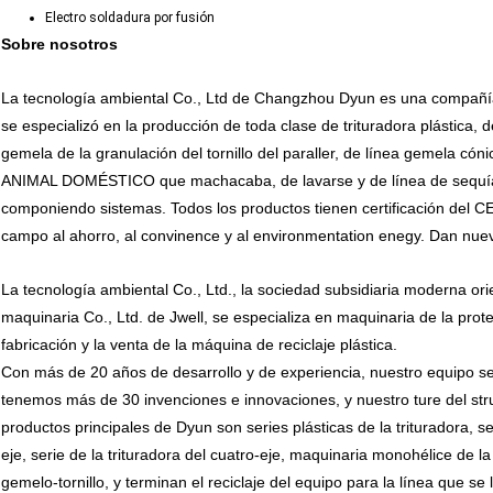
Electro soldadura por fusión
Sobre nosotros
La tecnología ambiental Co., Ltd de Changzhou Dyun es una compañía d
se especializó en la producción de toda clase de trituradora plástica, de
gemela de la granulación del tornillo del paraller, de línea gemela cóni
ANIMAL DOMÉSTICO que machacaba, de lavarse y de línea de sequía,
componiendo sistemas. Todos los productos tienen certificación del 
campo al ahorro, al convinence y al environmentation enegy. Dan nueva
La tecnología ambiental Co., Ltd., la sociedad subsidiaria moderna or
maquinaria Co., Ltd. de Jwell, se especializa en maquinaria de la prote
fabricación y la venta de la máquina de reciclaje plástica.
Con más de 20 años de desarrollo y de experiencia, nuestro equipo se 
tenemos más de 30 invenciones e innovaciones, y nuestro ture del st
productos principales de Dyun son series plásticas de la trituradora, se
eje, serie de la trituradora del cuatro-eje, maquinaria monohélice de l
gemelo-tornillo, y terminan el reciclaje del equipo para la línea que se la