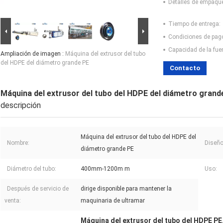
Detalles de empaqu
Tiempo de entrega:
Condiciones de pag
Capacidad de la fue
Ampliación de imagen :
Máquina del extrusor del tubo
del HDPE del diámetro grande PE
Contacto
Máquina del extrusor del tubo del HDPE del diámetro grand
descripción
Máquina del extrusor del tubo del HDPE del
Nombre:
Diseño 
diámetro grande PE
Diámetro del tubo:
400mm-1200m m
Uso:
Después de servicio de
dirige disponible para mantener la
venta:
maquinaria de ultramar
Máquina del extrusor del tubo del HDPE PE