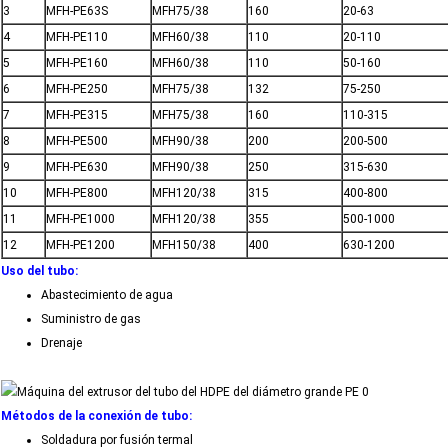
3
MFH-PE63S
MFH75/38
160
20-63
4
MFH-PE110
MFH60/38
110
20-110
5
MFH-PE160
MFH60/38
110
50-160
6
MFH-PE250
MFH75/38
132
75-250
7
MFH-PE315
MFH75/38
160
110-315
8
MFH-PE500
MFH90/38
200
200-500
9
MFH-PE630
MFH90/38
250
315-630
10
MFH-PE800
MFH120/38
315
400-800
11
MFH-PE1000
MFH120/38
355
500-1000
12
MFH-PE1200
MFH150/38
400
630-1200
Uso del tubo:
Abastecimiento de agua
Suministro de gas
Drenaje
Métodos de la conexión de tubo:
Soldadura por fusión termal