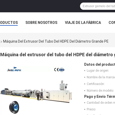
RODUCTOS
SOBRE NOSOTROS
VIAJE DE LA FÁBRICA
CO
CASOS
Máquina Del Extrusor Del Tubo Del HDPE Del Diámetro Grande PE
Máquina del extrusor del tubo del HDPE del diámetro
Datos del produc
Lugar de origen:
Nombre de la marca
Certificación:
Número de modelo:
Pago y Envío Térm
Cantidad de orden 
Precio: