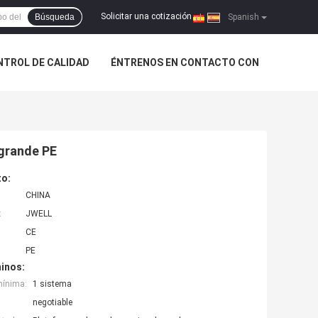
Solicitar una cotización
Búsqueda
|
Spanish
NTROL DE CALIDAD
ÉNTRENOS EN CONTACTO CON
 grande PE
to:
CHINA
:
JWELL
CE
PE
inos:
mínima:
1 sistema
negotiable