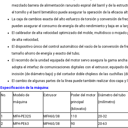
mezclado barrera de alimentación ranurado espiral del barril y de la estruct
el tornillo y el barril bimetálico puede asegurar la operación de la eficacia al
La caja de cambios exacta del alto esfuerzo de torsión y conversión de f
pueden asegurar el consumo de energía de alto rendimiento y baja en a lar
El calibrador de alta velocidad optimizado del molde, multidisco o mojado 
de alta velocidad;
El dispositivo único del control automático del vacío de la conversión de fr
tamaño ahorro de energía y exacto del tubo;
El recorrido de la unidad equipada del motor servo asegura la gama ancha de
adopta el interfaz de comunicaciones digitales con el extrusor; equipado del 
incisión (de diámetro bajo) y del cortador doble chipless de las cuchillas (
El cambio de algunas partes de la línea puede también realizar dos-capa y 
Especificación de la máquina:
No.
Modelo de
Extrusor
Poder del motor
Diámetro del tubo
máquina
principal
(milímetro)
(kilovatio)
1
MFH-PE32S
MFH60/38
110
20-32
2
MFH-PE63
MFH60/38
90
20-63