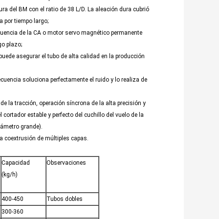
ura del BM con el ratio de 38 L/D. La aleación dura cubrió
ta por tiempo largo;
recuencia de la CA o motor servo magnético permanente
go plazo;
puede asegurar el tubo de alta calidad en la producción
ecuencia soluciona perfectamente el ruido y lo realiza de
 la tracción, operación síncrona de la alta precisión y
cortador estable y perfecto del cuchillo del vuelo de la
diámetro grande).
la coextrusión de múltiples capas.
Capacidad
Observaciones
(kg/h)
400-450
Tubos dobles
300-360