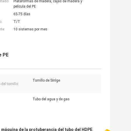
etado:
Plataformas de madera, cajas de madera y
película del PE
65-75 días
o:
T/T
nte:
10 sistemas por mes
e PE
Tornillo de Sinlge
del tornillo:
Tubo del agua y de gas
máquina de la protuberancia del tubo del HDPE
,
,