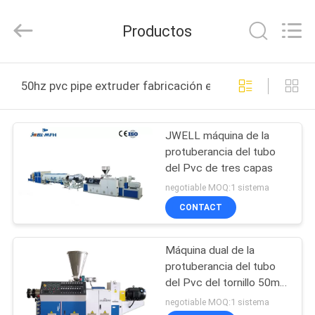
2026
CHANGZHOU
DYUN
Productos
ENVIRONMENTAL
TECHNOLOGY
CO.,LTD.
All
HOGAR
Rights
Reserved.
50hz pvc pipe extruder fabricación en línea
PRODUCTOS
JWELL máquina de la
protuberancia del tubo
SOBRE
del Pvc de tres capas
NOSOTROS
negotiable MOQ:1 sistema
CONTACT
VIAJE
Máquina dual de la
DE
protuberancia del tubo
LA
del Pvc del tornillo 50m
m
FÁBRICA
negotiable MOQ:1 sistema