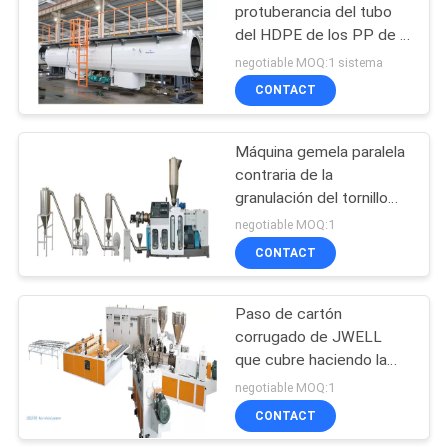
protuberancia del tubo
del HDPE de los PP de la
capa del abastecimiento
negotiable MOQ:1 sistema
de agua de JWELL
CONTACT
Máquina gemela paralela
contraria de la
granulación del tornillo
del PVC de JWELL
negotiable MOQ:1
CONTACT
Paso de cartón
corrugado de JWELL
que cubre haciendo la
línea de la protuberancia
negotiable MOQ:1
del perfil del PVC de la
CONTACT
máquina