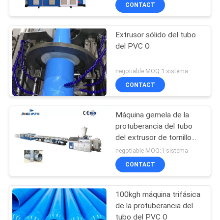
CONTACT
CONTROL
Extrusor sólido del tubo
DE
del PVC O
CALIDAD
negotiable MOQ:1 sistema
ÉNTRENOS
CONTACT
EN
Máquina gemela de la
CONTACTO
protuberancia del tubo
CON
del extrusor de tornillo
del tubo del PVC de
negotiable MOQ:1 sistema
JWELL 110m m
CONTACT
NOTICIAS
100kgh máquina trifásica
CASOS
de la protuberancia del
tubo del PVC O