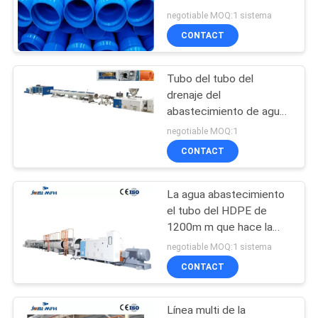
MAPA
negotiable MOQ:1 sistema
CONTACT
DEL
SITIO
Tubo del tubo del
drenaje del
PRIVACY
abastecimiento de agua
del PVC UPVC CPVC de
POLICY
negotiable MOQ:1
JWELL que hace la
CONTACT
máquina
La agua abastecimiento
el tubo del HDPE de
1200m m que hace la
máquina
negotiable MOQ:1 sistema
CONTACT
Línea multi de la