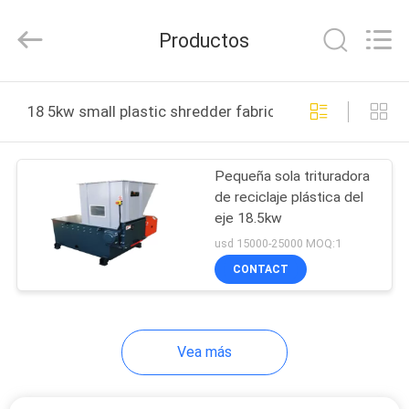
2026
CHANGZHOU
DYUN
Productos
ENVIRONMENTAL
TECHNOLOGY
CO.,LTD.
All
HOGAR
Rights
Reserved.
18 5kw small plastic shredder fabricación en línea
PRODUCTOS
Pequeña sola trituradora
de reciclaje plástica del
SOBRE
eje 18.5kw
NOSOTROS
usd 15000-25000 MOQ:1
CONTACT
VIAJE
DE
Vea más
LA
FÁBRICA