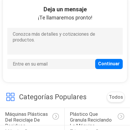
Deja un mensaje
CONTROL
¡Te llamaremos pronto!
DE
CALIDAD
ÉNTRENOS
EN
CONTACTO
CON
Categorías Populares
Todos
NOTICIAS
Máquinas Plásticas 
Plástico Que 
CASOS
Del Reciclaje De 
Granula Reciclando 
Residuos
La Máquina