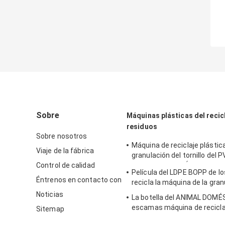
Sobre
Máquinas plásticas del recic
residuos
Sobre nosotros
Máquina de reciclaje plástica 
Viaje de la fábrica
granulación del tornillo del 
Control de calidad
del ANIMAL DOMÉSTICO de
Película del LDPE BOPP de l
machine1500kg h sola
Éntrenos en contacto con
recicla la máquina de la gran
Noticias
La botella del ANIMAL DOM
escamas máquina de reciclaj
Sitemap
del granulador de Chips Sing