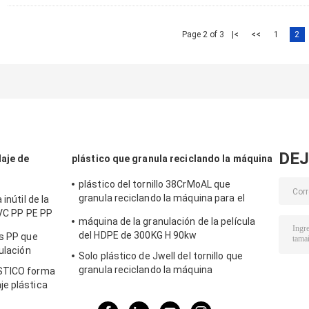
Page 2 of 3
|<
<<
1
2
DEJ
laje de
plástico que granula reciclando la máquina
plástico del tornillo 38CrMoAL que
granula reciclando la máquina para el
inútil de la
HDPE
PVC PP PE PP
máquina de la granulación de la película
del HDPE de 300KG H 90kw
os PP que
ulación
Solo plástico de Jwell del tornillo que
granula reciclando la máquina
ÉSTICO forma
e plástica
le Screw