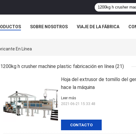
RODUCTOS
SOBRE NOSOTROS
VIAJE DE LA FÁBRICA
CO
CASOS
ricante En Línea
1200kg h crusher machine plastic fabricación en línea
(21)
Hoja del extrusor de tornillo de
hace la máquina
Leer más
2021-06-21 15:33:48
CONTACTO