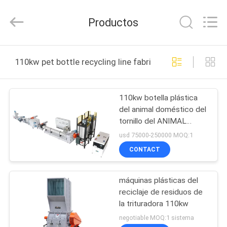
2026
CHANGZHOU
DYUN
Productos
ENVIRONMENTAL
TECHNOLOGY
CO.,LTD.
All
HOGAR
Rights
Reserved.
110kw pet bottle recycling line fabricación en línea
PRODUCTOS
110kw botella plástica
del animal doméstico del
SOBRE
tornillo del ANIMAL
NOSOTROS
DOMÉSTICO uno que
usd 75000-250000 MOQ:1
recicla la máquina
CONTACT
VIAJE
máquinas plásticas del
DE
reciclaje de residuos de
LA
la trituradora 110kw
FÁBRICA
negotiable MOQ:1 sistema