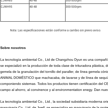
CJWH85
40-48
300-500rpm
CJWH95
40-48
300-500rpm
Nota: Las especificaciones están conforme a cambio sin previo aviso.
Sobre nosotros
La tecnología ambiental Co., Ltd de Changzhou Dyun es una compañía d
se especializó en la producción de toda clase de trituradora plástica, de
gemela de la granulación del tornillo del paraller, de línea gemela cóni
ANIMAL DOMÉSTICO que machacaba, de lavarse y de línea de sequía,
componiendo sistemas. Todos los productos tienen certificación del 
campo al ahorro, al convinence y al environmentation enegy. Dan nueva
La tecnología ambiental Co., Ltd., la sociedad subsidiaria moderna or
maquinaria Co., Ltd. de Jwell, se especializa en maquinaria de la prote