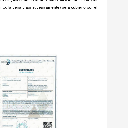
 incluyendo del viaje de la lanzadera entre China y el
iento, la cena y así sucesivamente) será cubierto por el