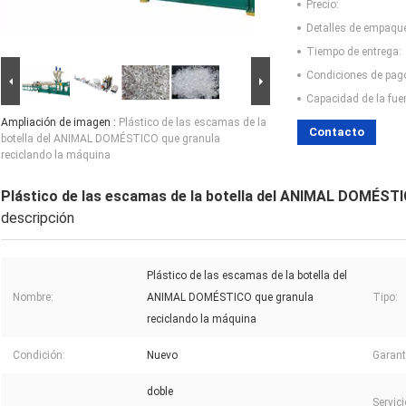
Precio:
Detalles de empaqu
Tiempo de entrega:
Condiciones de pag
Capacidad de la fue
Ampliación de imagen :
Plástico de las escamas de la
Contacto
botella del ANIMAL DOMÉSTICO que granula
reciclando la máquina
Plástico de las escamas de la botella del ANIMAL DOMÉSTI
descripción
Plástico de las escamas de la botella del
Nombre:
ANIMAL DOMÉSTICO que granula
Tipo:
reciclando la máquina
Condición:
Nuevo
Garant
doble
Servic