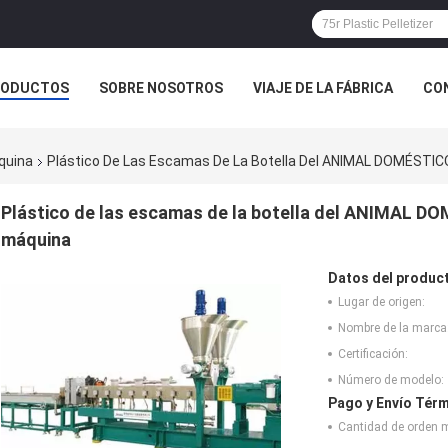
RODUCTOS
SOBRE NOSOTROS
VIAJE DE LA FÁBRICA
CO
CASOS
áquina
Plástico De Las Escamas De La Botella Del ANIMAL DOMÉSTIC
Plástico de las escamas de la botella del ANIMAL DO
máquina
Datos del produc
Lugar de origen:
Nombre de la marca
Certificación:
Número de modelo:
Pago y Envío Térm
Cantidad de orden 