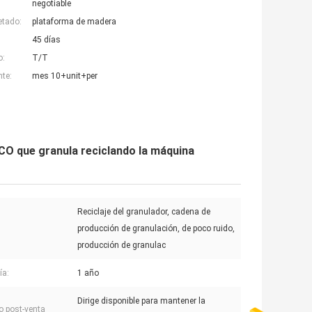
negotiable
etado:
plataforma de madera
45 días
o:
T/T
nte:
mes 10+unit+per
CO que granula reciclando la máquina
Reciclaje del granulador, cadena de
producción de granulación, de poco ruido,
producción de granulac
ía:
1 año
Dirige disponible para mantener la
io post-venta