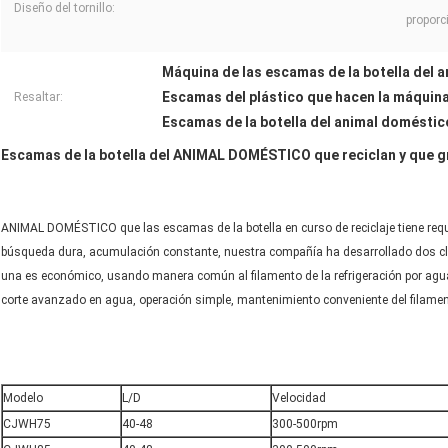
Diseño del tornillo:
proporc
Máquina de las escamas de la botella del 
Escamas del plástico que hacen la máquin
Resaltar:
Escamas de la botella del animal doméstic
Escamas de la botella del ANIMAL DOMÉSTICO que reciclan y que g
ANIMAL DOMÉSTICO que las escamas de la botella en curso de reciclaje tiene requi
búsqueda dura, acumulación constante, nuestra compañía ha desarrollado dos clas
una es económico, usando manera común al filamento de la refrigeración por agua 
corte avanzado en agua, operación simple, mantenimiento conveniente del filamen
Modelo
L/D
Velocidad
CJWH75
40-48
300-500rpm