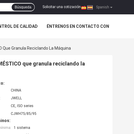
Solicitar una cotización
Búsqueda
|
Spanish
NTROL DE CALIDAD
ÉNTRENOS EN CONTACTO CON
O Que Granula Reciclando La Máquina
MÉSTICO que granula reciclando la
to:
CHINA
:
JWELL
CE, ISO series
CJWH75/85/95
inos:
mínima:
1 sistema