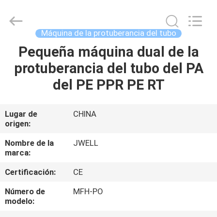
2026
CHANGZHOU
DYUN
ENVIRONMENTAL
TECHNOLOGY
Máquina de la protuberancia del tubo
CO.,LTD.
All
Pequeña máquina dual de la
HOGAR
Rights
Reserved.
protuberancia del tubo del PA
PRODUCTOS
del PE PPR PE RT
SOBRE
Lugar de
CHINA
origen:
NOSOTROS
Nombre de la
JWELL
marca:
VIAJE
Certificación:
CE
DE
LA
Número de
MFH-PO
modelo:
FÁBRICA