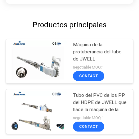
Productos principales
Máquina de la
protuberancia del tubo
de JWELL
negotiable MOQ:1
CONTACT
Tubo del PVC de los PP
del HDPE de JWELL que
hace la máquina de la
protuberancia de la
negotiable MOQ:1
máquina
CONTACT