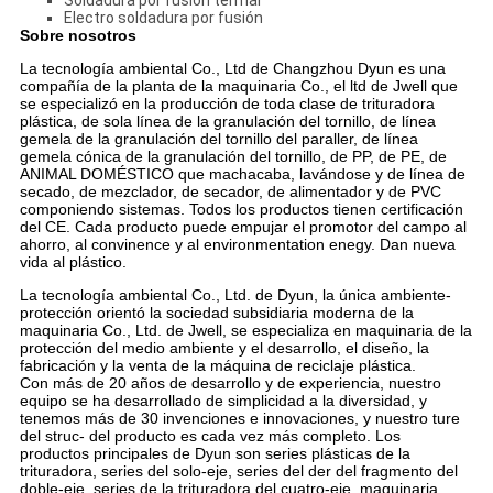
Soldadura por fusión termal
Electro soldadura por fusión
Sobre nosotros
La tecnología ambiental Co., Ltd de Changzhou Dyun es una
compañía de la planta de la maquinaria Co., el ltd de Jwell que
se especializó en la producción de toda clase de trituradora
plástica, de sola línea de la granulación del tornillo, de línea
gemela de la granulación del tornillo del paraller, de línea
gemela cónica de la granulación del tornillo, de PP, de PE, de
ANIMAL DOMÉSTICO que machacaba, lavándose y de línea de
secado, de mezclador, de secador, de alimentador y de PVC
componiendo sistemas. Todos los productos tienen certificación
del CE. Cada producto puede empujar el promotor del campo al
ahorro, al convinence y al environmentation enegy. Dan nueva
vida al plástico.
La tecnología ambiental Co., Ltd. de Dyun, la única ambiente-
protección orientó la sociedad subsidiaria moderna de la
maquinaria Co., Ltd. de Jwell, se especializa en maquinaria de la
protección del medio ambiente y el desarrollo, el diseño, la
fabricación y la venta de la máquina de reciclaje plástica.
Con más de 20 años de desarrollo y de experiencia, nuestro
equipo se ha desarrollado de simplicidad a la diversidad, y
tenemos más de 30 invenciones e innovaciones, y nuestro ture
del struc- del producto es cada vez más completo. Los
productos principales de Dyun son series plásticas de la
trituradora, series del solo-eje, series del der del fragmento del
doble-eje, series de la trituradora del cuatro-eje, maquinaria