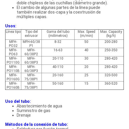
doble chipless de las cuchillas (diámetro grande).
El cambio de algunas partes de la línea puede
también realizar dos-capa y la coextrusión de
múltiples capas.
Usos:
Línea tipo
Tipo del
Gama del tubo
Max. Speed
Max. Capacity
extrusor
(milímetros)
(m/min)
(kg/h)
MFH-
MFH-60/38
8-32
50
200-280
PO32
P1
MFH-
MFH-
16-63
40
250-350
PO63
60/38P2
MFH-
MFH-
20-110
30
280-420
PO110G
60/38P3
MFH-
MFH-
40-110
20
280-420
PO110B
60/38P3
MFH-
MFH-
20-160
25
320-500
PO160G
75/38P1
MFH-
MFH-
50-160
15
360-520
PO160B
75/38P1
Uso del tubo:
Abastecimiento de agua
Suministro de gas
Drenaje
Métodos de la conexión de tubo: