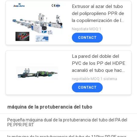
Extrusor al azar del tubo
del polipropileno PPR de
la copolimerización de la
fibra
Negotiate MOQ:1
CONTACT
La pared del doble del
PVC de los PP del HDPE
acanaló el tubo que hacía
la máquina de la
negotiable MOQ:1 sistema
protuberancia del tubo
CONTACT
de Dwc de la máquina
máquina de la protuberancia del tubo
Pequeña máquina dual de la protuberancia del tubo del PA del
PE PPR PE RT