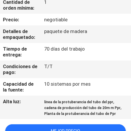
Cantidad de
1
orden mínima:
CONTROL
Precio:
negotiable
DE
Detalles de
paquete de madera
CALIDAD
empaquetado:
Tiempo de
70 días del trabajo
ÉNTRENOS
entrega:
EN
Condiciones de
T/T
CONTACTO
pago:
CON
Capacidad de
10 sistemas por mes
la fuente:
NOTICIAS
Alta luz:
,
línea de la protuberancia del tubo del ppr
,
cadena de producción del tubo de 20m m Ppr
Planta de la protuberancia del tubo de Ppr
CASOS