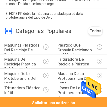
la máquina de la protuberancia del tubo de 110kw PP PE para
el cable líquido químico protege
El HDPE PP dobla la máquina acanalada pared de la
protuberancia del tubo de Dwc
Categorías Populares
Todos
Máquinas Plásticas 
Plástico Que 
Del Reciclaje De 
Granula Reciclando 
Residuos
La Máquina
Máquina De 
Trituradora De 
Reciclaje Plástica 
Reciclaje Plástica
Del Granulador
Máquina De La 
Máquina De La 
Protuberancia Del 
Protuberancia Del 
Perfil
Tubo
Trituradora Plástica 
Líneas De La 
Inútil
Protuberancia De La 
Hoja
Solicitar una cotización